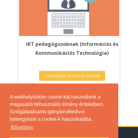
IKT pedagógusoknak (Információs és
Kommunikációs Technológia)
Tanfolyam részletes leírása
Kattintással lépjen be a kurzusba
A webhelyünkön cookie-kat használunk a
magasabb felhasználói élmény érdekében.
Szolgáltatásaink igénybevételével
beleegyezel a cookie-k használatába.
Bővebben
Általános Szerződési Feltételek