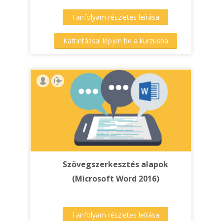
Tanfolyam részletes leírása
Kattintással lépjen be a kurzusba
Szövegszerkesztés alapok
(Microsoft Word 2016)
Tanfolyam részletes leírása