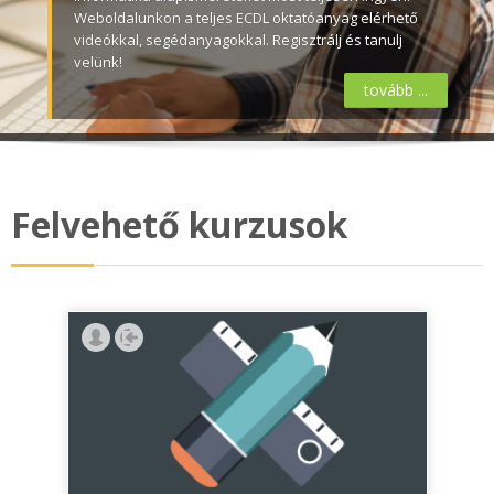
Weboldalunkon a teljes ECDL oktatóanyag elérhető
videókkal, segédanyagokkal. Regisztrálj és tanulj
velünk!
tovább ...
Felvehető kurzusok