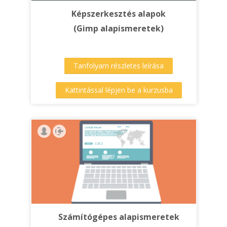
Képszerkesztés alapok
(Gimp alapismeretek)
Tanfolyam részletes leírása
Kattintással lépjen be a kurzusba
Számítógépes alapismeretek